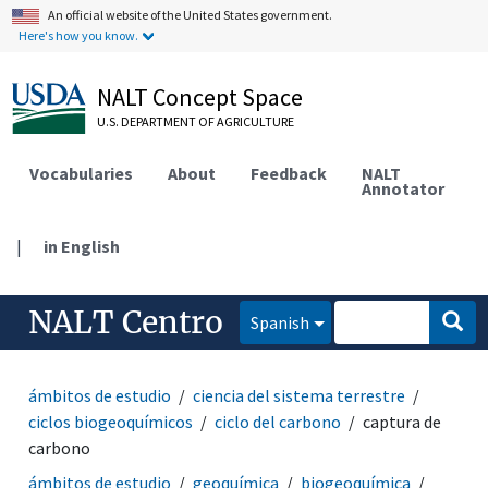
An official website of the United States government.
Here's how you know.
NALT Concept Space
U.S. DEPARTMENT OF AGRICULTURE
Vocabularies
About
Feedback
NALT
Annotator
|
in English
NALT Centro
Spanish
ámbitos de estudio
ciencia del sistema terrestre
ciclos biogeoquímicos
ciclo del carbono
captura de
carbono
ámbitos de estudio
geoquímica
biogeoquímica