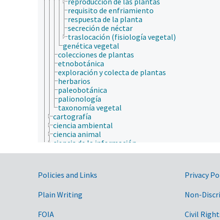
reproducción de las plantas
requisito de enfriamiento
respuesta de la planta
secreción de néctar
traslocación (fisiología vegetal)
genética vegetal
colecciones de plantas
etnobotánica
exploración y colecta de plantas
herbarios
paleobotánica
palionología
taxonomía vegetal
cartografía
ciencia ambiental
ciencia animal
ciencia de la información
ciencia de la nutrición
ciencia de la sostenibilidad
ciencia de las malezas
Government Links
Policies and Links
Privacy Po
ciencia de los materiales
ciencia del sistema terrestre
Plain Writing
Non-Discr
ciencia del suelo
ciencia y tecnología geoespaciales
ciencias atmosféricas
FOIA
Civil Right