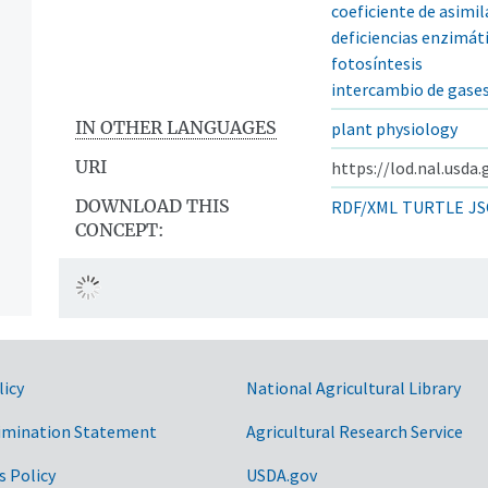
coeficiente de asimi
deficiencias enzimát
fotosíntesis
intercambio de gase
IN OTHER LANGUAGES
plant physiology
URI
https://lod.nal.usda
DOWNLOAD THIS
RDF/XML
TURTLE
JS
CONCEPT:
licy
National Agricultural Library
imination Statement
Agricultural Research Service
s Policy
USDA.gov