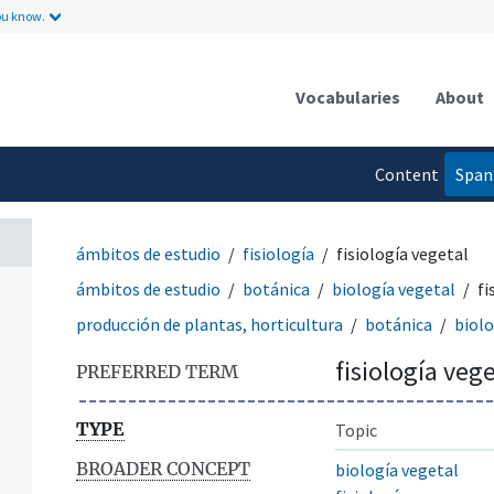
ou know.
Vocabularies
About
Content
Span
language
ámbitos de estudio
fisiología
fisiología vegetal
ámbitos de estudio
botánica
biología vegetal
fi
producción de plantas, horticultura
botánica
biolo
fisiología vege
PREFERRED TERM
TYPE
Topic
BROADER CONCEPT
biología vegetal