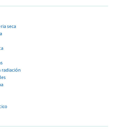
ria seca
a
ta
as
a radiación
les
ha
ico