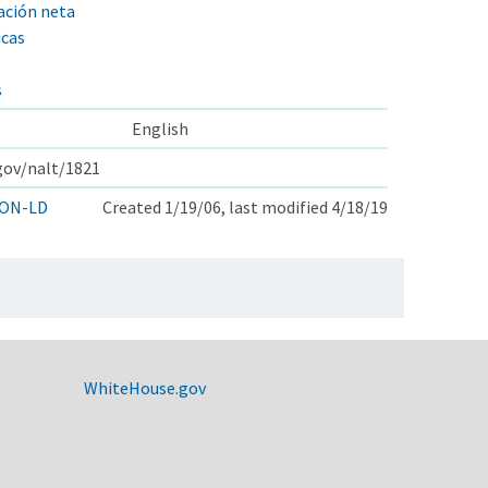
lación neta
icas
s
English
.gov/nalt/1821
ON-LD
Created 1/19/06, last modified 4/18/19
WhiteHouse.gov