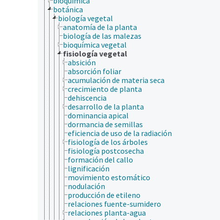
bioquímica
botánica
biología vegetal
anatomía de la planta
biología de las malezas
bioquímica vegetal
fisiología vegetal
absición
absorción foliar
acumulación de materia seca
crecimiento de planta
dehiscencia
desarrollo de la planta
dominancia apical
dormancia de semillas
eficiencia de uso de la radiación
fisiología de los árboles
fisiología postcosecha
formación del callo
lignificación
movimiento estomático
nodulación
producción de etileno
relaciones fuente-sumidero
relaciones planta-agua