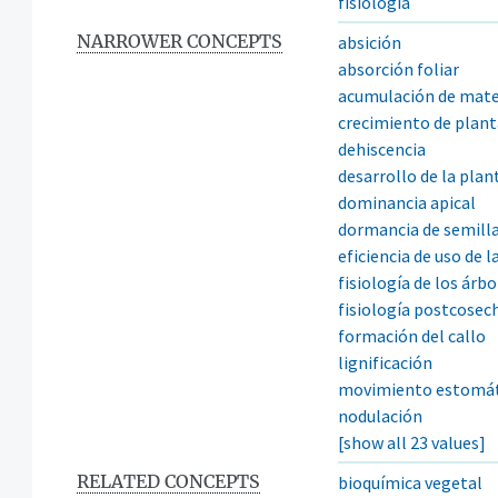
fisiología
NARROWER CONCEPTS
absición
absorción foliar
acumulación de mate
crecimiento de plant
dehiscencia
desarrollo de la plan
dominancia apical
dormancia de semill
eficiencia de uso de l
fisiología de los árbo
fisiología postcosec
formación del callo
lignificación
movimiento estomát
nodulación
[show all 23 values]
RELATED CONCEPTS
bioquímica vegetal