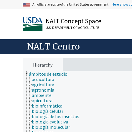
An official website of the United States government.
Here's how y
NALT Concept Space
U.S. DEPARTMENT OF AGRICULTURE
NALT Centro
Hierarchy
ámbitos de estudio
acuicultura
agricultura
agronomía
ambiente
apicultura
bioinformática
biología celular
biología de los insectos
biología evolutiva
biología molecular