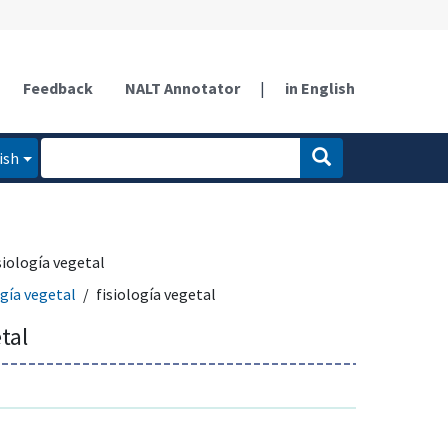
Feedback
NALT Annotator
|
in English
ish
siología vegetal
gía vegetal
fisiología vegetal
tal