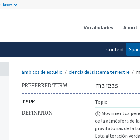
ou know.
Vocabularies
About
Content
Span
language
ámbitos de estudio
ciencia del sistema terrestre
m
mareas
PREFERRED TERM
TYPE
Topic
DEFINITION
Movimientos perió
de la atmósfera de la 
gravitatorias de la Lu
Esta alteración verd