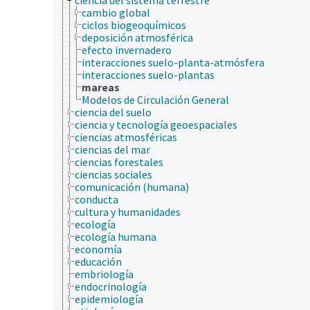
cambio global
ciclos biogeoquímicos
deposición atmosférica
efecto invernadero
interacciones suelo-planta-atmósfera
interacciones suelo-plantas
mareas
Modelos de Circulación General
ciencia del suelo
ciencia y tecnología geoespaciales
ciencias atmosféricas
ciencias del mar
ciencias forestales
ciencias sociales
comunicación (humana)
conducta
cultura y humanidades
ecología
ecología humana
economía
educación
embriología
endocrinología
epidemiología