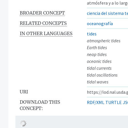
atmósfera y a lo largo
BROADER CONCEPT
ciencia del sistema t
RELATED CONCEPTS
oceanografía
IN OTHER LANGUAGES
tides
atmospheric tides
Earth tides
neap tides
oceanic tides
tidal currents
tidal oscillations
tidal waves
URI
https://lod.nal.usda
DOWNLOAD THIS
RDF/XML
TURTLE
JS
CONCEPT: