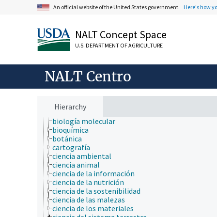
An official website of the United States government.
Here's how y
NALT Concept Space
ámbitos de estudio
acuicultura
U.S. DEPARTMENT OF AGRICULTURE
agricultura
agronomía
ambiente
NALT Centro
apicultura
bioinformática
biología celular
biología de los insectos
Hierarchy
biología evolutiva
biología molecular
bioquímica
botánica
cartografía
ciencia ambiental
ciencia animal
ciencia de la información
ciencia de la nutrición
ciencia de la sostenibilidad
ciencia de las malezas
ciencia de los materiales
ciencia del sistema terrestre