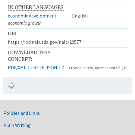
IN OTHER LANGUAGES
economic development
English
economic growth
URI
https://lod.nal.usda.gov/nalt/20577
DOWNLOAD THIS
CONCEPT:
RDF/XML
TURTLE
JSON-LD
Created 1/19/06, last modified 4/30/19
Government Links
Policies and Links
Plain Writing