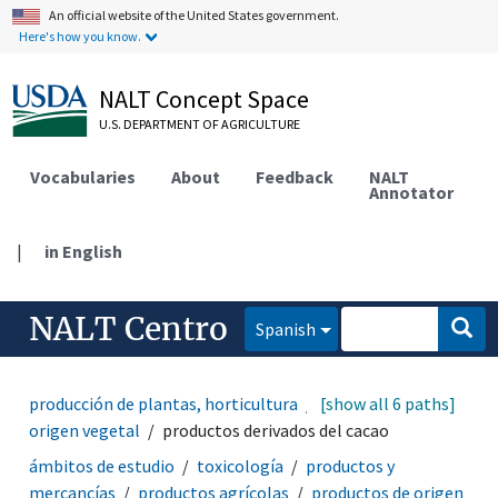
An official website of the United States government.
Here's how you know.
NALT Concept Space
U.S. DEPARTMENT OF AGRICULTURE
Vocabularies
About
Feedback
NALT
Annotator
|
in English
NALT Centro
Spanish
producción de plantas, horticultura
[show all 6 paths]
productos de
origen vegetal
productos derivados del cacao
ámbitos de estudio
toxicología
productos y
mercancías
productos agrícolas
productos de origen