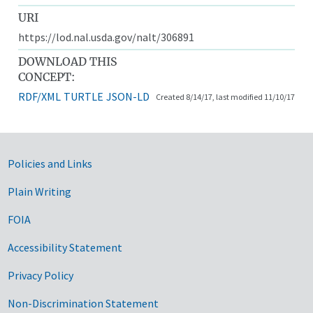
URI
https://lod.nal.usda.gov/nalt/306891
DOWNLOAD THIS
CONCEPT:
RDF/XML
TURTLE
JSON-LD
Created 8/14/17, last modified 11/10/17
Government Links
Policies and Links
Plain Writing
FOIA
Accessibility Statement
Privacy Policy
Non-Discrimination Statement