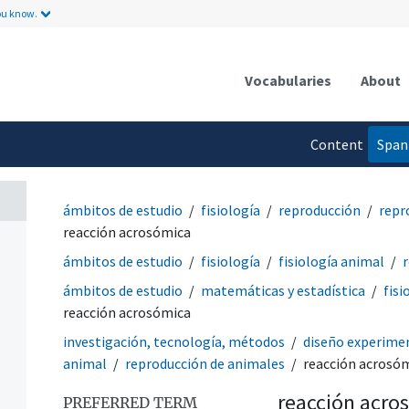
ou know.
Vocabularies
About
Content
Span
language
ámbitos de estudio
fisiología
reproducción
repr
reacción acrosómica
ámbitos de estudio
fisiología
fisiología animal
ámbitos de estudio
matemáticas y estadística
fisi
reacción acrosómica
investigación, tecnología, métodos
diseño experime
animal
reproducción de animales
reacción acrosó
reacción acro
PREFERRED TERM