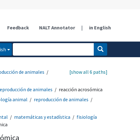
Feedback
NALT Annotator
|
in English
ish
oducción de animales
[show all 6 paths]
reproducción de animales
reacción acrosómica
ología animal
reproducción de animales
ntal
matemáticas y estadística
fisiología
mica
sómica