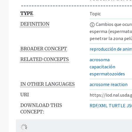
TYPE
Topic
DEFINITION
Cambios que ocurr
esperma (espermatoz
penetrar la zona pelú
BROADER CONCEPT
reproducción de ani
RELATED CONCEPTS
acrosoma
capacitación
espermatozoides
IN OTHER LANGUAGES
acrosome reaction
URI
https://lod.nal.usda
DOWNLOAD THIS
RDF/XML
TURTLE
JS
CONCEPT: