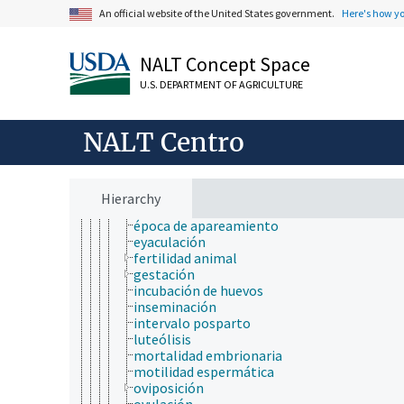
fisiología respiratoria
An official website of the United States government.
Here's how y
metamorfosis
muda
NALT Concept Space
neurofisiología
reproducción de animales
U.S. DEPARTMENT OF AGRICULTURE
camadas (animales jóvenes)
capacitación
ciclo estral
NALT Centro
ciclo menstrual
concepción
copulación
detección de estro
Hierarchy
eclosión (óvulo)
época de apareamiento
eyaculación
fertilidad animal
gestación
incubación de huevos
inseminación
intervalo posparto
luteólisis
mortalidad embrionaria
motilidad espermática
oviposición
ovulación