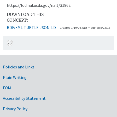
https://lod.nal.usda.gov/nalt/31862
DOWNLOAD THIS
CONCEPT:
RDF/XML
TURTLE
JSON-LD
Created 1/19/06, last modified 5/23/18
Government Links
Policies and Links
Plain Writing
FOIA
Accessibility Statement
Privacy Policy