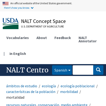
An official website of the United States government.
Here's how you know.
NALT Concept Space
U.S. DEPARTMENT OF AGRICULTURE
Vocabularies
About
Feedback
NALT
Annotator
|
in English
NALT Centro
Spanish
ámbitos de estudio
ecología
ecología poblacional
caracterísitcas de la población
morbilidad
mortalidad
recursos naturales, conservación, medio ambiente