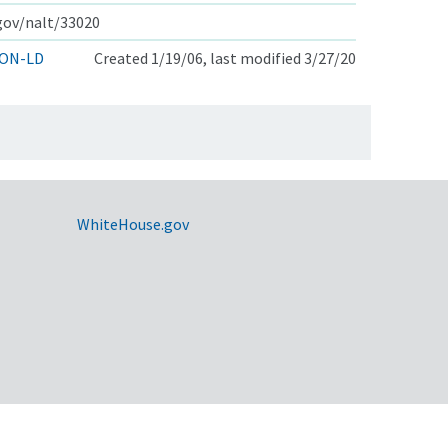
.gov/nalt/33020
ON-LD
Created 1/19/06, last modified 3/27/20
WhiteHouse.gov