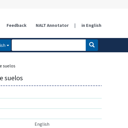
Feedback
NALT Annotator
|
in English
ish
de suelos
de suelos
English