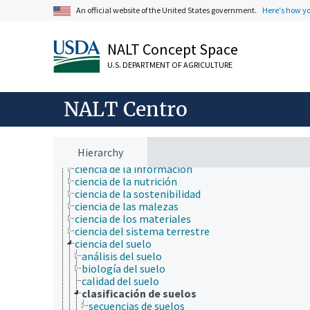
agronomía
An official website of the United States government.
Here's how y
ambiente
apicultura
bioinformática
NALT Concept Space
biología celular
U.S. DEPARTMENT OF AGRICULTURE
biología de los insectos
biología evolutiva
biología molecular
NALT Centro
bioquímica
botánica
cartografía
ciencia ambiental
Hierarchy
ciencia animal
ciencia de la información
ciencia de la nutrición
ciencia de la sostenibilidad
ciencia de las malezas
ciencia de los materiales
ciencia del sistema terrestre
ciencia del suelo
análisis del suelo
biología del suelo
calidad del suelo
clasificación de suelos
secuencias de suelos