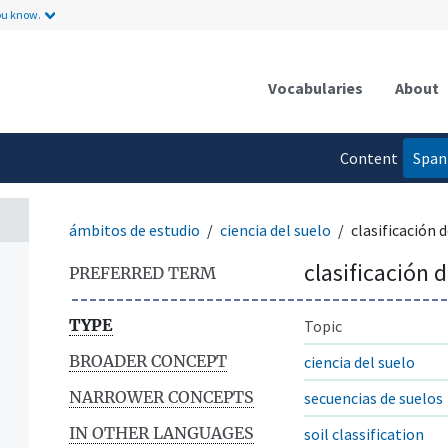
ou know.
Vocabularies
About
Content
Span
language
ámbitos de estudio
ciencia del suelo
clasificación 
clasificación 
PREFERRED TERM
TYPE
Topic
BROADER CONCEPT
ciencia del suelo
NARROWER CONCEPTS
secuencias de suelos
IN OTHER LANGUAGES
soil classification