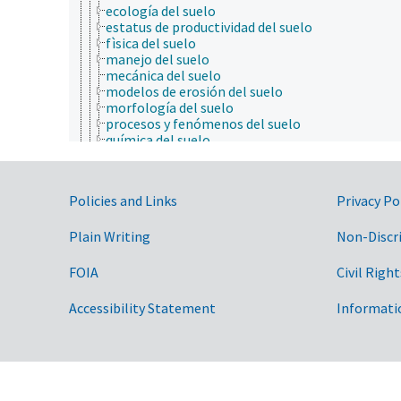
ecología del suelo
estatus de productividad del suelo
fìsica del suelo
manejo del suelo
mecánica del suelo
modelos de erosión del suelo
morfología del suelo
procesos y fenómenos del suelo
química del suelo
reconocimiento de suelos
recursos del suelo
suelo
Government Links
Policies and Links
Privacy Po
ciencia y tecnología geoespaciales
ciencias atmosféricas
Plain Writing
ciencias del mar
Non-Discr
ciencias forestales
ciencias sociales
FOIA
Civil Right
comunicación (humana)
conducta
Accessibility Statement
Informati
cultura y humanidades
ecología
ecología humana
economía
educación
embriología