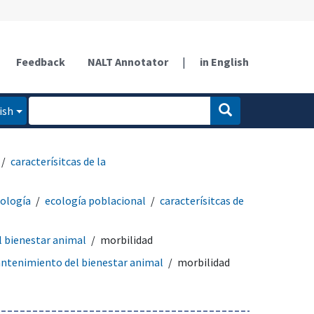
Feedback
NALT Annotator
|
in English
ish
caracterísitcas de la
ología
ecología poblacional
caracterísitcas de
 bienestar animal
morbilidad
ntenimiento del bienestar animal
morbilidad