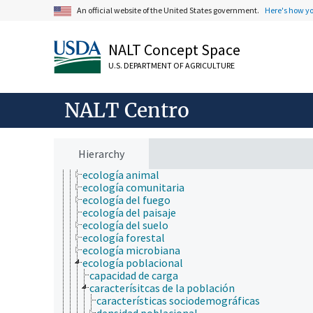
ciencia de los materiales
An official website of the United States government.
Here's how y
ciencia del sistema terrestre
ciencia del suelo
NALT Concept Space
ciencia y tecnología geoespaciales
ciencias atmosféricas
U.S. DEPARTMENT OF AGRICULTURE
ciencias del mar
ciencias forestales
ciencias sociales
NALT Centro
comunicación (humana)
conducta
cultura y humanidades
ecología
Hierarchy
agroecología
ecología animal
ecología comunitaria
ecología del fuego
ecología del paisaje
ecología del suelo
ecología forestal
ecología microbiana
ecología poblacional
capacidad de carga
caracterísitcas de la población
características sociodemográficas
densidad poblacional