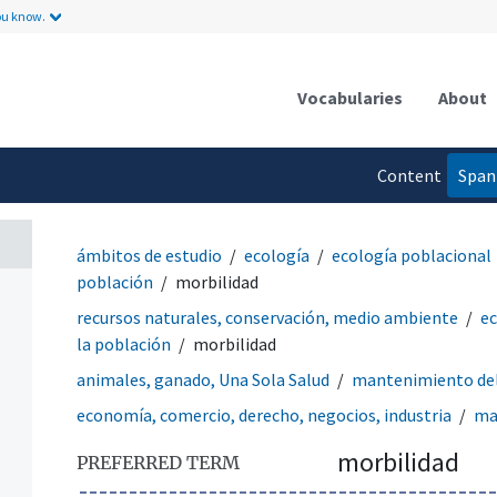
ou know.
Vocabularies
About
Content
Span
language
ámbitos de estudio
ecología
ecología poblacional
población
morbilidad
recursos naturales, conservación, medio ambiente
ec
la población
morbilidad
animales, ganado, Una Sola Salud
mantenimiento del
economía, comercio, derecho, negocios, industria
ma
morbilidad
PREFERRED TERM