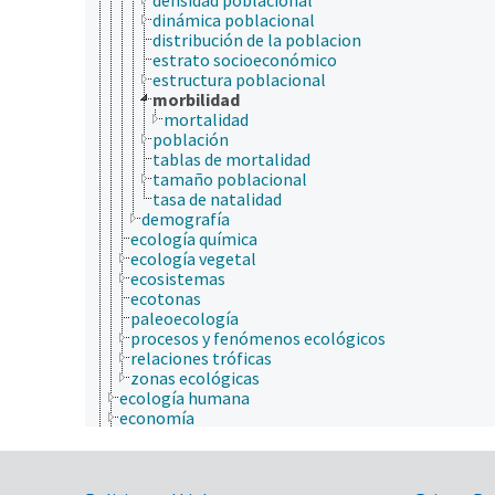
dinámica poblacional
distribución de la poblacion
estrato socioeconómico
estructura poblacional
morbilidad
mortalidad
población
tablas de mortalidad
tamaño poblacional
tasa de natalidad
demografía
ecología química
ecología vegetal
ecosistemas
ecotonas
paleoecología
procesos y fenómenos ecológicos
relaciones tróficas
zonas ecológicas
ecología humana
economía
educación
embriología
endocrinología