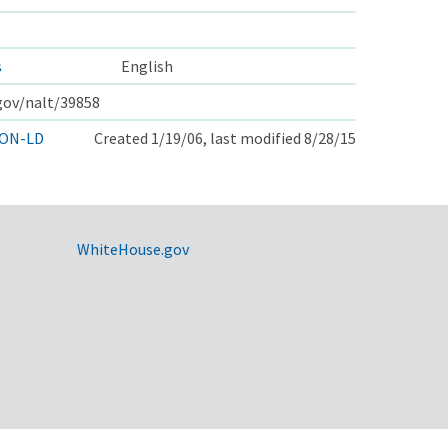
s
English
.gov/nalt/39858
ON-LD
Created 1/19/06, last modified 8/28/15
WhiteHouse.gov