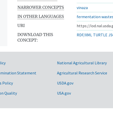
NARROWER CONCEPTS
vinaza
IN OTHER LANGUAGES
fermentation waste
URI
https://lod.nal.usda
DOWNLOAD THIS
RDF/XML
TURTLE
JS
CONCEPT:
licy
National Agricultural Library
imination Statement
Agricultural Research Service
s Policy
USDA.gov
on Quality
USA.gov