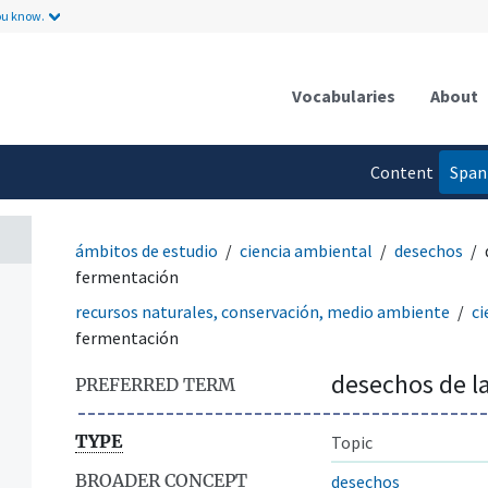
ou know.
Vocabularies
About
Content
Span
language
ámbitos de estudio
ciencia ambiental
desechos
fermentación
recursos naturales, conservación, medio ambiente
ci
fermentación
desechos de l
PREFERRED TERM
TYPE
Topic
BROADER CONCEPT
desechos