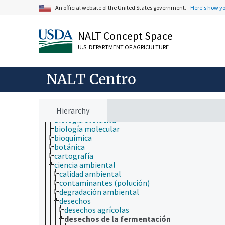
An official website of the United States government.
Here's how y
NALT Concept Space
ámbitos de estudio
acuicultura
U.S. DEPARTMENT OF AGRICULTURE
agricultura
agronomía
ambiente
NALT Centro
apicultura
bioinformática
biología celular
biología de los insectos
Hierarchy
biología evolutiva
biología molecular
bioquímica
botánica
cartografía
ciencia ambiental
calidad ambiental
contaminantes (polución)
degradación ambiental
desechos
desechos agrícolas
desechos de la fermentación