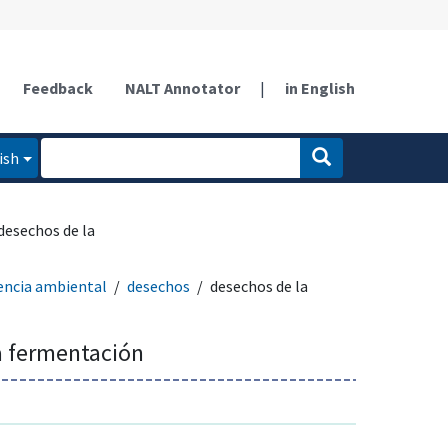
Feedback
NALT Annotator
|
in English
ish
desechos de la
encia ambiental
desechos
desechos de la
a fermentación