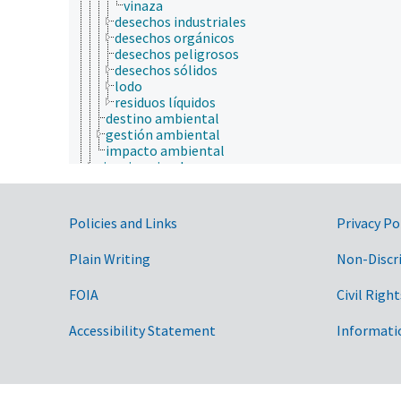
vinaza
desechos industriales
desechos orgánicos
desechos peligrosos
desechos sólidos
lodo
residuos líquidos
destino ambiental
gestión ambiental
impacto ambiental
ciencia animal
ciencia de la información
ciencia de la nutrición
ciencia de la sostenibilidad
Government Links
Policies and Links
Privacy Po
ciencia de las malezas
ciencia de los materiales
Plain Writing
Non-Discr
ciencia del sistema terrestre
ciencia del suelo
FOIA
Civil Right
ciencia y tecnología geoespaciales
ciencias atmosféricas
ciencias del mar
Accessibility Statement
Informati
ciencias forestales
ciencias sociales
comunicación (humana)
conducta