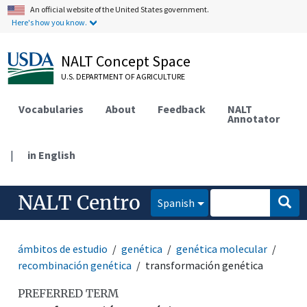
An official website of the United States government.
Here's how you know.
NALT Concept Space
U.S. DEPARTMENT OF AGRICULTURE
Vocabularies
About
Feedback
NALT
Annotator
|
in English
NALT Centro
Spanish
ámbitos de estudio
genética
genética molecular
recombinación genética
transformación genética
PREFERRED TERM