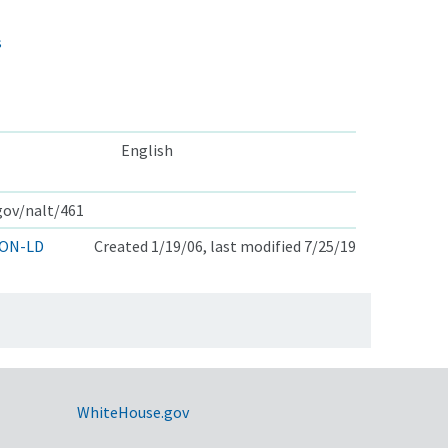
s
English
.gov/nalt/461
ON-LD
Created 1/19/06, last modified 7/25/19
WhiteHouse.gov