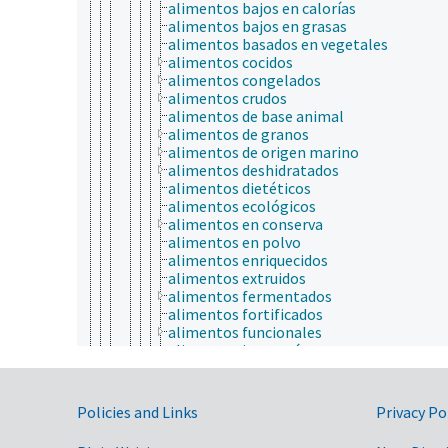
alimentos bajos en calorías
alimentos bajos en grasas
alimentos basados en vegetales
alimentos cocidos
alimentos congelados
alimentos crudos
alimentos de base animal
alimentos de granos
alimentos de origen marino
alimentos deshidratados
alimentos dietéticos
alimentos ecológicos
alimentos en conserva
alimentos en polvo
alimentos enriquecidos
alimentos extruidos
alimentos fermentados
alimentos fortificados
alimentos funcionales
alimentos instantáneos
alimentos mezclados
alimentos modificados genéticamente
alimentos nuevos
Government Links
Policies and Links
Privacy Po
alimentos para bebés
alimentos picados