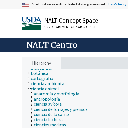
An official website of the United States government.
Here's how y
ámbitos de estudio
acuicultura
NALT Concept Space
agricultura
agronomía
U.S. DEPARTMENT OF AGRICULTURE
ambiente
apicultura
bioinformática
NALT Centro
biología celular
biología de los insectos
biología evolutiva
biología molecular
Hierarchy
bioquímica
botánica
cartografía
ciencia ambiental
ciencia animal
anatomía y morfología
antropología
ciencia avícola
ciencia de forrajes y piensos
ciencia de la carne
ciencia lechera
ciencias médicas