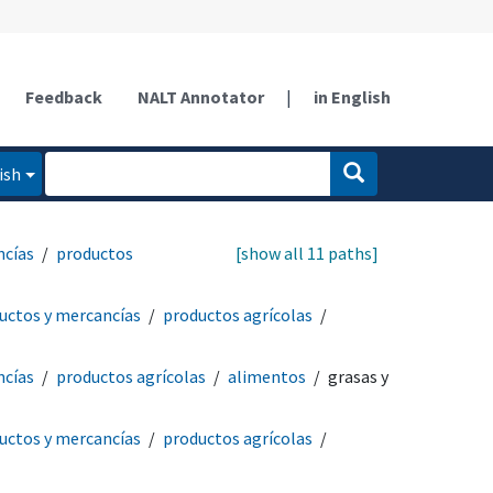
Feedback
NALT Annotator
|
in English
ish
ncías
productos
[show all 11 paths]
uctos y mercancías
productos agrícolas
ncías
productos agrícolas
alimentos
grasas y
uctos y mercancías
productos agrícolas