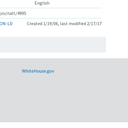
English
.gov/nalt/4995
ON-LD
Created 1/19/06, last modified 2/17/17
WhiteHouse.gov