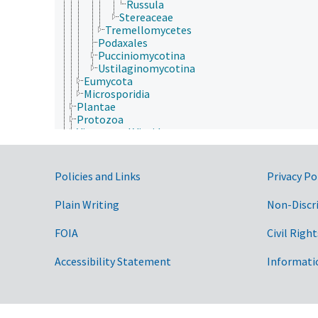
Russula
Stereaceae
Tremellomycetes
Podaxales
Pucciniomycotina
Ustilaginomycotina
Eumycota
Microsporidia
Plantae
Protozoa
Viruses and Viroids
nutrición humana, inocuidad y calidad de los alime
producción de plantas, horticultura
recursos naturales, conservación, medio ambiente
Government Links
Policies and Links
Privacy Po
silvicultura, gestión de zonas silvestres
zonas geográficas
Plain Writing
Non-Discr
FOIA
Civil Right
Accessibility Statement
Informati