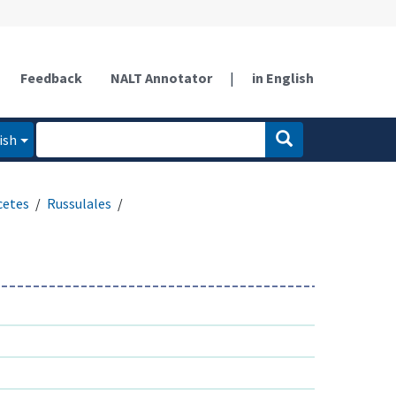
Feedback
NALT Annotator
|
in English
ish
cetes
Russulales