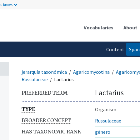
n
ou know.
Vocabularies
About
Content
Span
language
jerarquía taxonómica
Agaricomycotina
Agaricomy
Russulaceae
Lactarius
Lactarius
PREFERRED TERM
TYPE
Organism
BROADER CONCEPT
Russulaceae
HAS TAXONOMIC RANK
género