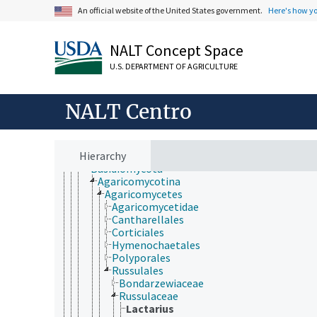
desarrollo rural, comunidades, educación, extensió
An official website of the United States government.
Here's how y
economía, comercio, derecho, negocios, industria
fincas, sistemas de producción agrícola
investigación, tecnología, métodos
NALT Concept Space
jerarquía taxonómica
Animalia
U.S. DEPARTMENT OF AGRICULTURE
Archaea
Chromista
Eubacteria
NALT Centro
Fungi (reino)
Deuteromycotina
Dikarya
Hierarchy
Ascomycota
Basidiomycota
Agaricomycotina
Agaricomycetes
Agaricomycetidae
Cantharellales
Corticiales
Hymenochaetales
Polyporales
Russulales
Bondarzewiaceae
Russulaceae
Lactarius