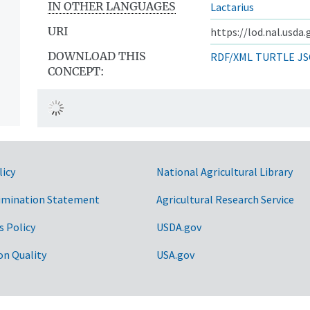
IN OTHER LANGUAGES
Lactarius
URI
https://lod.nal.usda
DOWNLOAD THIS
RDF/XML
TURTLE
JS
CONCEPT:
ntos
licy
National Agricultural Library
imination Statement
Agricultural Research Service
s Policy
USDA.gov
on Quality
USA.gov