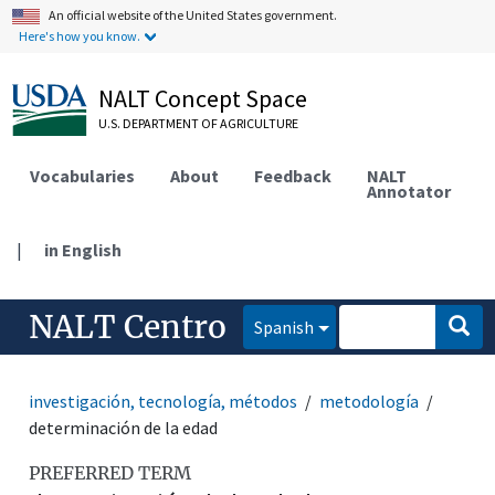
An official website of the United States government.
Here's how you know.
NALT Concept Space
U.S. DEPARTMENT OF AGRICULTURE
Vocabularies
About
Feedback
NALT
Annotator
|
in English
NALT Centro
Spanish
investigación, tecnología, métodos
metodología
determinación de la edad
PREFERRED TERM