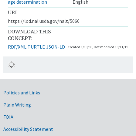
age determination
English
URI
https://lod.nal.usda.gov/nalt/5066
DOWNLOAD THIS
CONCEPT:
RDF/XML
TURTLE
JSON-LD
Created 1/19/06, last modified 10/11/19
Government Links
Policies and Links
Plain Writing
FOIA
Accessibility Statement