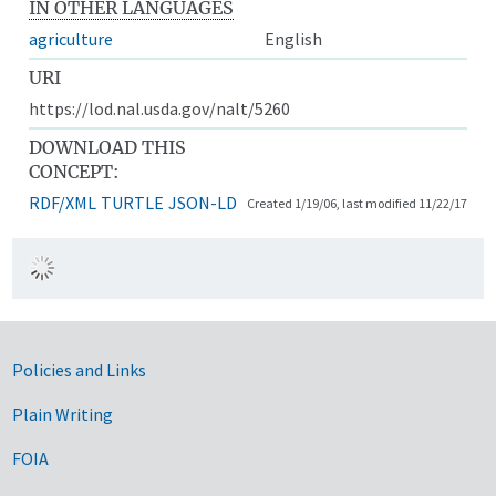
IN OTHER LANGUAGES
agriculture
English
URI
https://lod.nal.usda.gov/nalt/5260
DOWNLOAD THIS
CONCEPT:
RDF/XML
TURTLE
JSON-LD
Created 1/19/06, last modified 11/22/17
Government Links
Policies and Links
Plain Writing
FOIA