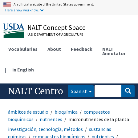
An official website of the United States government.
Here's how you know.
NALT Concept Space
U.S. DEPARTMENT OF AGRICULTURE
Vocabularies
About
Feedback
NALT
Annotator
|
in English
NALT Centro
Spanish
ámbitos de estudio
bioquímica
compuestos
bioquímicos
nutrientes
micronutrientes de la planta
investigación, tecnología, métodos
sustancias
químicas
compuestos bioquímicos
nutrientes