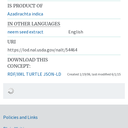
IS PRODUCT OF
Azadirachta indica
IN OTHER LANGUAGES
neem seed extract
English
URI
https://lod.nal.usda.gov/nalt/54464
DOWNLOAD THIS
CONCEPT:
RDF/XML
TURTLE
JSON-LD
Created 1/19/06, last modified 6/1/15
Government Links
Policies and Links