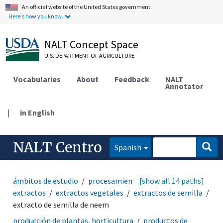
An official website of the United States government.
Here's how you know.
NALT Concept Space
U.S. DEPARTMENT OF AGRICULTURE
Vocabularies
About
Feedback
NALT
Annotator
|
in English
NALT Centro
Spanish
ámbitos de estudio
procesamiento químico
[show all 14 paths]
extractos
extractos vegetales
extractos de semilla
extracto de semilla de neem
producción de plantas, horticultura
productos de