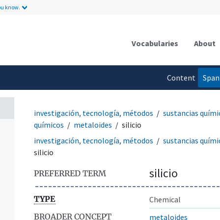
ou know.
Vocabularies
About
Content
Span
language
investigación, tecnología, métodos
sustancias quími
químicos
metaloides
silicio
investigación, tecnología, métodos
sustancias quími
silicio
silicio
PREFERRED TERM
TYPE
Chemical
BROADER CONCEPT
metaloides