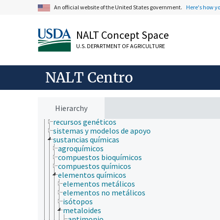
histopatología
An official website of the United States government.
Here's how y
ingeniería
ingeniería genética
NALT Concept Space
investigación
localizaciones geográficas históricas
U.S. DEPARTMENT OF AGRICULTURE
medicamentos
metodología
organismos
NALT Centro
patología de insectos
procesos y condiciones patológicas
productos de insectos
propiedades y fenómenos biológicos
Hierarchy
recolección de insectos
recursos genéticos
sistemas y modelos de apoyo
sustancias químicas
agroquímicos
compuestos bioquímicos
compuestos químicos
elementos químicos
elementos metálicos
elementos no metálicos
isótopos
metaloides
antimonio