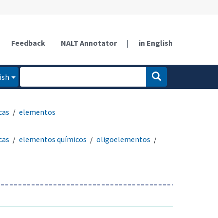
Feedback
NALT Annotator
|
in English
ish
cas
elementos
cas
elementos químicos
oligoelementos