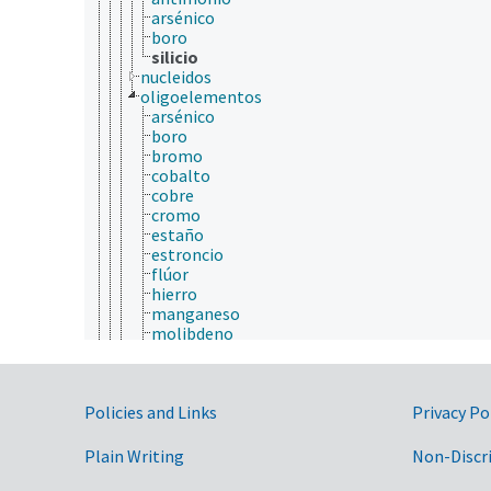
arsénico
boro
silicio
nucleidos
oligoelementos
arsénico
boro
bromo
cobalto
cobre
cromo
estaño
estroncio
flúor
hierro
manganeso
molibdeno
níquel
rubidio
selenio
Government Links
Policies and Links
silicio
Privacy Po
vanadio
yodo
Plain Writing
Non-Discr
zinc
partículas elementales