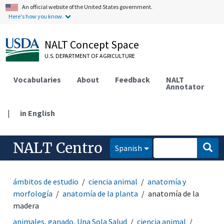
An official website of the United States government.
Here's how you know.
NALT Concept Space
U.S. DEPARTMENT OF AGRICULTURE
Vocabularies
About
Feedback
NALT
Annotator
|
in English
NALT Centro
Spanish
ámbitos de estudio
ciencia animal
anatomía y
morfología
anatomía de la planta
anatomía de la
madera
animales, ganado, Una Sola Salud
ciencia animal