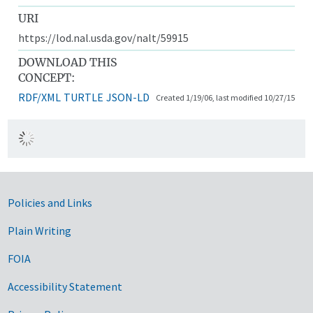
URI
https://lod.nal.usda.gov/nalt/59915
DOWNLOAD THIS
CONCEPT:
RDF/XML
TURTLE
JSON-LD
Created 1/19/06, last modified 10/27/15
Government Links
Policies and Links
Plain Writing
FOIA
Accessibility Statement