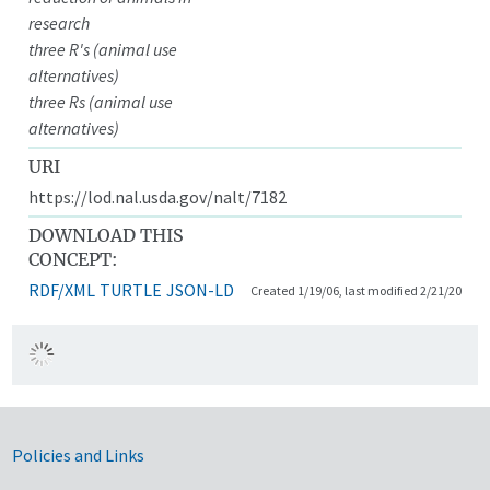
research
three R's (animal use
alternatives)
three Rs (animal use
alternatives)
URI
https://lod.nal.usda.gov/nalt/7182
DOWNLOAD THIS
CONCEPT:
RDF/XML
TURTLE
JSON-LD
Created 1/19/06, last modified 2/21/20
Government Links
Policies and Links