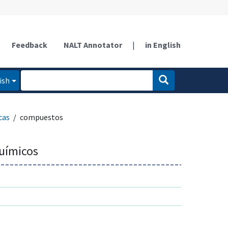
Feedback
NALT Annotator
|
in English
ish
cas
compuestos
uímicos