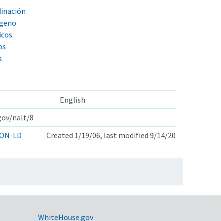
inación
ógeno
icos
os
s
s
English
gov/nalt/8
ON-LD
Created 1/19/06, last modified 9/14/20
WhiteHouse.gov