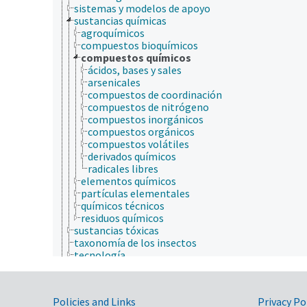
sistemas y modelos de apoyo
sustancias químicas
agroquímicos
compuestos bioquímicos
compuestos químicos
ácidos, bases y sales
arsenicales
compuestos de coordinación
compuestos de nitrógeno
compuestos inorgánicos
compuestos orgánicos
compuestos volátiles
derivados químicos
radicales libres
elementos químicos
partículas elementales
químicos técnicos
residuos químicos
sustancias tóxicas
taxonomía de los insectos
tecnología
terapéutica
jerarquía taxonómica
nutrición humana, inocuidad y calidad de los alime
Government Links
Policies and Links
Privacy Po
producción de plantas, horticultura