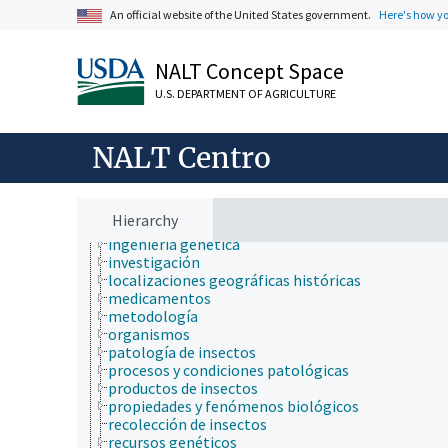
fincas, sistemas de producción agrícola
An official website of the United States government.
Here's how y
investigación, tecnología, métodos
biogeografía
bioinformática
NALT Concept Space
ciencia y tecnología geoespaciales
U.S. DEPARTMENT OF AGRICULTURE
cruzamiento
cultivo de plantas acuáticas
desarrollo de vacunas
NALT Centro
equipamiento
etiología
evaluación de germoplasma
histopatología
Hierarchy
ingeniería
ingeniería genética
investigación
localizaciones geográficas históricas
medicamentos
metodología
organismos
patología de insectos
procesos y condiciones patológicas
productos de insectos
propiedades y fenómenos biológicos
recolección de insectos
recursos genéticos