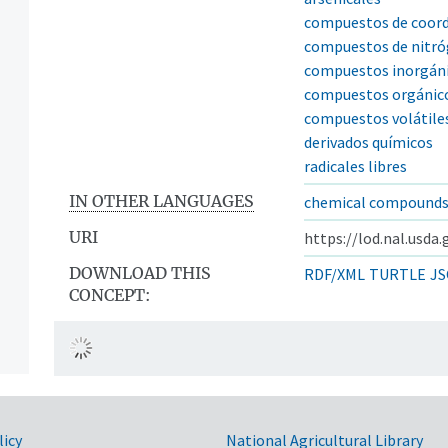
compuestos de coord
compuestos de nitr
compuestos inorgán
compuestos orgánic
compuestos volátile
derivados químicos
radicales libres
IN OTHER LANGUAGES
chemical compound
URI
https://lod.nal.usda.
DOWNLOAD THIS
RDF/XML
TURTLE
JS
CONCEPT:
ntos
licy
National Agricultural Library