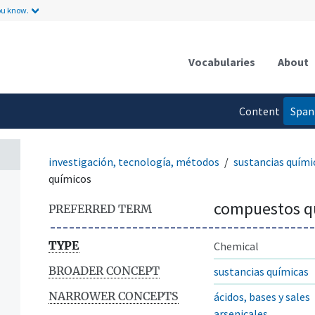
ou know.
Vocabularies
About
Content
Span
language
investigación, tecnología, métodos
sustancias quími
químicos
compuestos q
PREFERRED TERM
TYPE
Chemical
BROADER CONCEPT
sustancias químicas
NARROWER CONCEPTS
ácidos, bases y sales
arsenicales