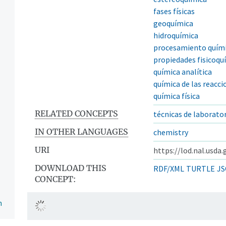
fases físicas
geoquímica
hidroquímica
procesamiento quím
propiedades fisicoqu
química analítica
química de las reacci
química física
RELATED CONCEPTS
técnicas de laborato
IN OTHER LANGUAGES
chemistry
URI
https://lod.nal.usda
DOWNLOAD THIS
RDF/XML
TURTLE
JS
CONCEPT:
n