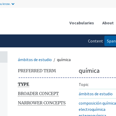
ou know.
Vocabularies
About
Content
Span
language
ámbitos de estudio
química
química
PREFERRED TERM
TYPE
Topic
BROADER CONCEPT
ámbitos de estudio
NARROWER CONCEPTS
composición química
electroquímica
estereoquímica