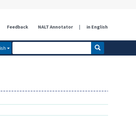
Feedback
NALT Annotator
|
in English
ish