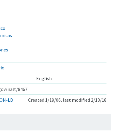
ico
ímicas
ones
rio
English
.gov/nalt/8467
ON-LD
Created 1/19/06, last modified 2/13/18