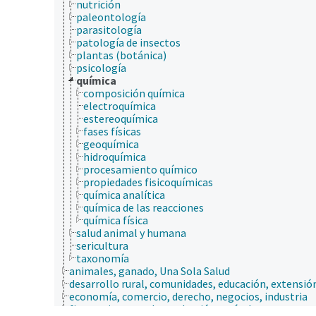
nutrición
paleontología
parasitología
patología de insectos
plantas (botánica)
psicología
química
composición química
electroquímica
estereoquímica
fases físicas
geoquímica
hidroquímica
procesamiento químico
propiedades fisicoquímicas
química analítica
química de las reacciones
química física
salud animal y humana
sericultura
taxonomía
animales, ganado, Una Sola Salud
desarrollo rural, comunidades, educación, extensió
economía, comercio, derecho, negocios, industria
fincas, sistemas de producción agrícola