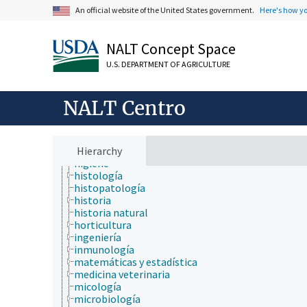
economía
An official website of the United States government.
Here's how y
educación
embriología
endocrinología
NALT Concept Space
epidemiología
etiología
U.S. DEPARTMENT OF AGRICULTURE
física
fisiología
fisiopatología
NALT Centro
genética
geografía
geología
hidrología
Hierarchy
higiene
histología
histopatología
historia
historia natural
horticultura
ingeniería
inmunología
matemáticas y estadística
medicina veterinaria
micología
microbiología