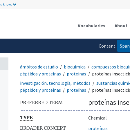
ou know.
Vocabularies
About
Content
Span
language
ámbitos de estudio
bioquímica
compuestos bioquí
péptidos y proteínas
proteínas
proteínas insectici
investigación, tecnología, métodos
sustancias quími
péptidos y proteínas
proteínas
proteínas insectici
proteínas inse
PREFERRED TERM
TYPE
Chemical
BROADER CONCEPT
proteínas