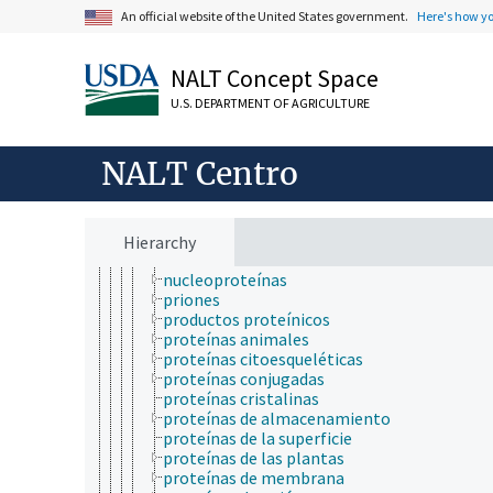
aminoácidos, péptidos y proteínas
An official website of the United States government.
Here's how y
aminoácidos
péptidos
proteínas
NALT Concept Space
aglutininas
agregados de proteína
U.S. DEPARTMENT OF AGRICULTURE
apoproteínas
chaperones moleculares
complejos multiproteicos
NALT Centro
escleroproteínas
factores de transcripción
fosfoproteínas
gelatina
Hierarchy
lectinas
nucleoproteínas
priones
productos proteínicos
proteínas animales
proteínas citoesqueléticas
proteínas conjugadas
proteínas cristalinas
proteínas de almacenamiento
proteínas de la superficie
proteínas de las plantas
proteínas de membrana