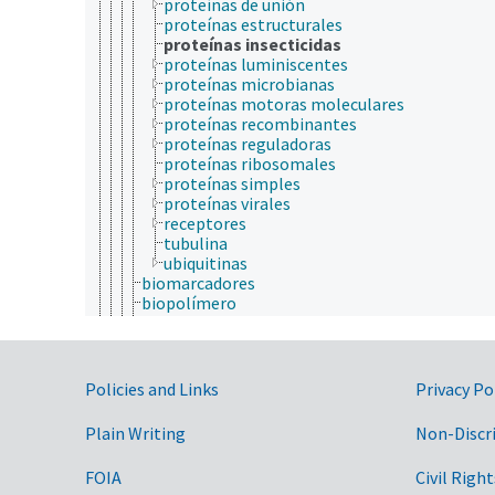
proteínas de unión
proteínas estructurales
proteínas insecticidas
proteínas luminiscentes
proteínas microbianas
proteínas motoras moleculares
proteínas recombinantes
proteínas reguladoras
proteínas ribosomales
proteínas simples
proteínas virales
receptores
tubulina
ubiquitinas
biomarcadores
biopolímero
carbohidratos
coenzimas
elicitores
enzimas
Government Links
Policies and Links
Privacy Po
factores antinutricionales
factores de crecimiento
Plain Writing
Non-Discr
fitoquímicos
hormonas
FOIA
Civil Right
lípidos