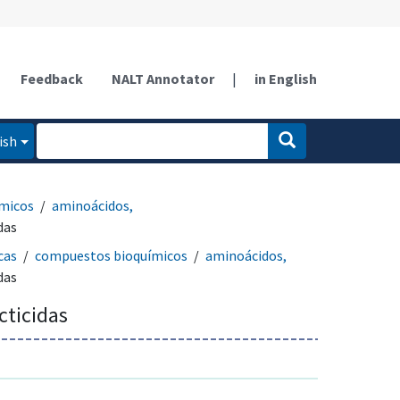
Feedback
NALT Annotator
|
in English
ish
micos
aminoácidos,
das
cas
compuestos bioquímicos
aminoácidos,
das
cticidas