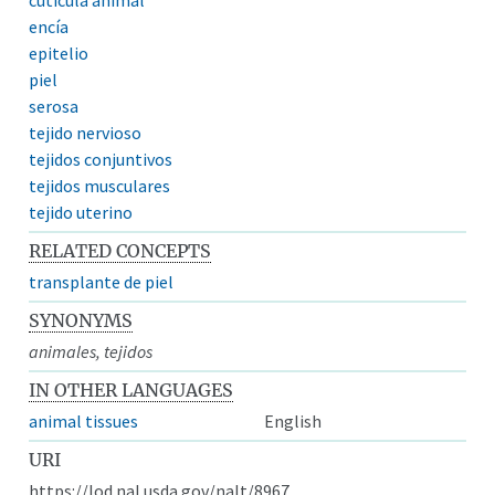
encía
epitelio
piel
serosa
tejido nervioso
tejidos conjuntivos
tejidos musculares
tejido uterino
RELATED CONCEPTS
transplante de piel
SYNONYMS
animales, tejidos
IN OTHER LANGUAGES
animal tissues
English
URI
https://lod.nal.usda.gov/nalt/8967