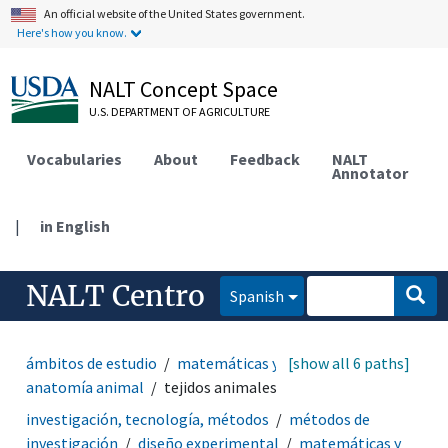
An official website of the United States government.
Here's how you know.
NALT Concept Space
U.S. DEPARTMENT OF AGRICULTURE
Vocabularies
About
Feedback
NALT
Annotator
|
in English
NALT Centro
Spanish
ámbitos de estudio
matemáticas y estadística
[show all 6 paths]
anatomía animal
tejidos animales
investigación, tecnología, métodos
métodos de
investigación
diseño experimental
matemáticas y