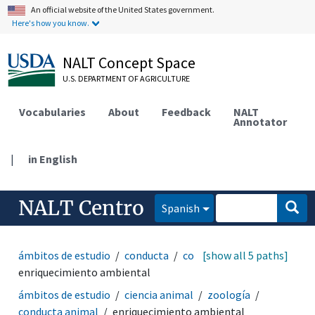
An official website of the United States government.
Here's how you know.
NALT Concept Space
U.S. DEPARTMENT OF AGRICULTURE
Vocabularies
About
Feedback
NALT
Annotator
|
in English
NALT Centro
Spanish
ámbitos de estudio
conducta
conducta animal
[show all 5 paths]
enriquecimiento ambiental
ámbitos de estudio
ciencia animal
zoología
conducta animal
enriquecimiento ambiental