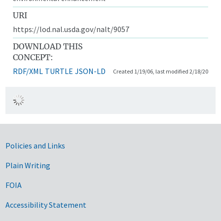
URI
https://lod.nal.usda.gov/nalt/9057
DOWNLOAD THIS
CONCEPT:
RDF/XML
TURTLE
JSON-LD
Created 1/19/06, last modified 2/18/20
Government Links
Policies and Links
Plain Writing
FOIA
Accessibility Statement