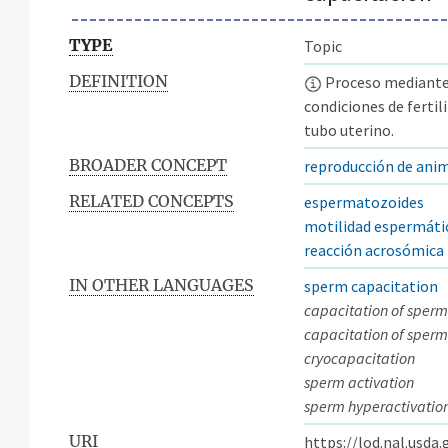
TYPE
Topic
DEFINITION
Proceso mediante 
condiciones de fertil
tubo uterino.
BROADER CONCEPT
reproducción de ani
RELATED CONCEPTS
espermatozoides
motilidad espermáti
reacción acrosómica
IN OTHER LANGUAGES
sperm capacitation
capacitation of sperm
capacitation of sper
cryocapacitation
sperm activation
sperm hyperactivatio
URI
https://lod.nal.usda