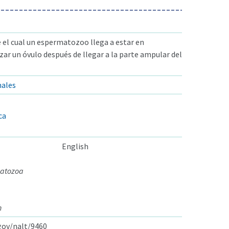
el cual un espermatozoo llega a estar en
izar un óvulo después de llegar a la parte ampular del
males
ca
English
matozoa
n
.gov/nalt/9460