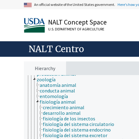
botánica
An official website of the United States government.
Here's how y
cartografía
ciencia ambiental
ciencia animal
NALT Concept Space
anatomía y morfología
antropología
U.S. DEPARTMENT OF AGRICULTURE
ciencia avícola
ciencia de forrajes y piensos
ciencia de la carne
NALT Centro
ciencia lechera
ciencias médicas
cruce de animales
Hierarchy
ganadería
producción animal
zoología
anatomía animal
conducta animal
entomología
fisiología animal
crecimiento animal
desarrollo animal
fisiología de los insectos
fisiología del sistema circulatorio
fisiología del sistema endocrino
fisiología del sistema excretor