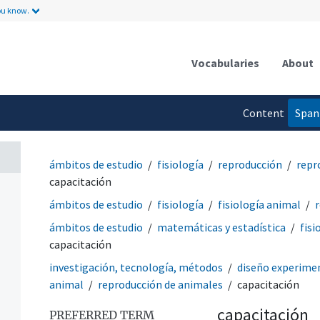
ou know.
Vocabularies
About
Content
Span
language
ámbitos de estudio
fisiología
reproducción
repr
capacitación
ámbitos de estudio
fisiología
fisiología animal
ámbitos de estudio
matemáticas y estadística
fisi
capacitación
investigación, tecnología, métodos
diseño experime
animal
reproducción de animales
capacitación
capacitación
PREFERRED TERM