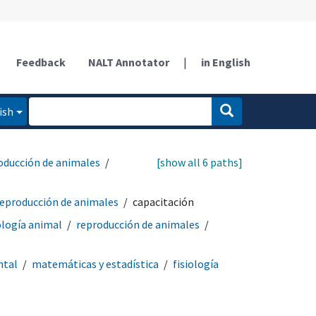
Feedback
NALT Annotator
|
in English
ish
oducción de animales
[show all 6 paths]
reproducción de animales
capacitación
ología animal
reproducción de animales
ntal
matemáticas y estadística
fisiología