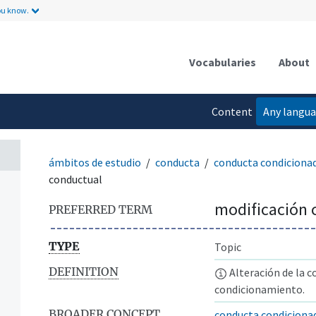
ou know.
Vocabularies
About
Content
Any langu
language
ámbitos de estudio
conducta
conducta condiciona
conductual
modificación 
PREFERRED TERM
TYPE
Topic
DEFINITION
Alteración de la c
condicionamiento.
BROADER CONCEPT
conducta condiciona