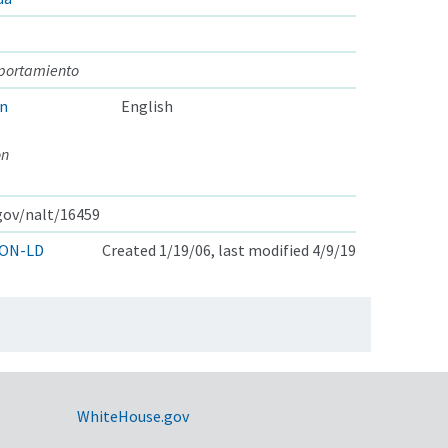
portamiento
on
English
on
.gov/nalt/16459
ON-LD
Created 1/19/06, last modified 4/9/19
WhiteHouse.gov