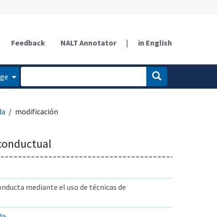
Feedback
NALT Annotator
|
in English
age
da
modificación
conductual
onducta mediante el uso de técnicas de
da