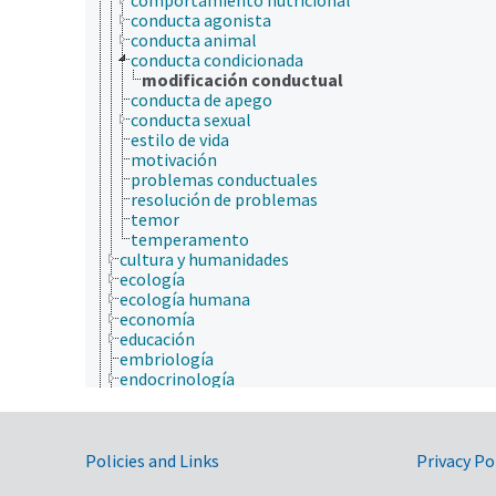
conducta agonista
conducta animal
conducta condicionada
modificación conductual
conducta de apego
conducta sexual
estilo de vida
motivación
problemas conductuales
resolución de problemas
temor
temperamento
cultura y humanidades
ecología
ecología humana
economía
educación
embriología
endocrinología
epidemiología
etiología
física
Government Links
fisiología
Policies and Links
Privacy Po
fisiopatología