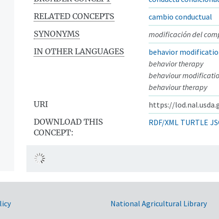
RELATED CONCEPTS
cambio conductual
SYNONYMS
modificación del com
IN OTHER LANGUAGES
behavior modificati
behavior therapy
behaviour modificati
behaviour therapy
URI
https://lod.nal.usda
DOWNLOAD THIS
RDF/XML
TURTLE
JS
CONCEPT:
licy
National Agricultural Library