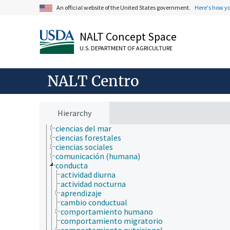
botánica
An official website of the United States government.
Here's how y
cartografía
ciencia ambiental
NALT Concept Space
ciencia animal
ciencia de la información
U.S. DEPARTMENT OF AGRICULTURE
ciencia de la nutrición
ciencia de la sostenibilidad
ciencia de las malezas
NALT Centro
ciencia de los materiales
ciencia del sistema terrestre
ciencia del suelo
ciencia y tecnología geoespaciales
Hierarchy
ciencias atmosféricas
ciencias del mar
ciencias forestales
ciencias sociales
comunicación (humana)
conducta
actividad diurna
actividad nocturna
aprendizaje
cambio conductual
comportamiento humano
comportamiento migratorio
comportamiento nutricional