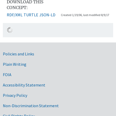
DOWNLOAD THIS
CONCEPT:
RDF/XML
TURTLE
JSON-LD
Created 1/19/06, last modified 8/9/17
Government Links
Policies and Links
Plain Writing
FOIA
Accessibility Statement
Privacy Policy
Non-Discrimination Statement
Civil Rights Policy