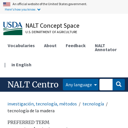
An official website of the United States government.
Here's how you know.
NALT Concept Space
U.S. DEPARTMENT OF AGRICULTURE
Vocabularies
About
Feedback
NALT
Annotator
|
in English
NALT Centro
Any language
investigación, tecnología, métodos
tecnología
tecnología de la madera
PREFERRED TERM