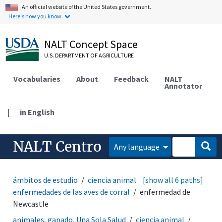
An official website of the United States government.
Here's how you know.
NALT Concept Space
U.S. DEPARTMENT OF AGRICULTURE
Vocabularies
About
Feedback
NALT
Annotator
|
in English
NALT Centro
Any language
ámbitos de estudio
ciencia animal
[show all 6 paths]
ciencia avícola
enfermedades de las aves de corral
enfermedad de
Newcastle
animales, ganado, Una Sola Salud
ciencia animal