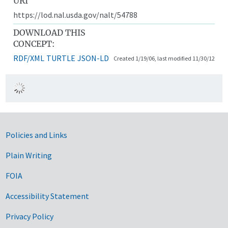
URI
https://lod.nal.usda.gov/nalt/54788
DOWNLOAD THIS
CONCEPT:
RDF/XML
TURTLE
JSON-LD
Created 1/19/06, last modified 11/30/12
Government Links
Policies and Links
Plain Writing
FOIA
Accessibility Statement
Privacy Policy