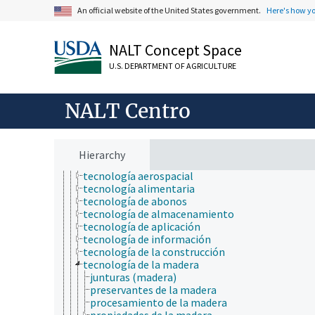
recursos genéticos
An official website of the United States government.
Here's how y
sistemas y modelos de apoyo
sustancias químicas
NALT Concept Space
sustancias tóxicas
taxonomía de los insectos
U.S. DEPARTMENT OF AGRICULTURE
tecnología
biotecnología
cambio tecnológico
NALT Centro
envasado
fabricación
informática
nanotecnología
Hierarchy
poder de generación
tecnología aerospacial
tecnología alimentaria
tecnología de abonos
tecnología de almacenamiento
tecnología de aplicación
tecnología de información
tecnología de la construcción
tecnología de la madera
junturas (madera)
preservantes de la madera
procesamiento de la madera
propiedades de la madera