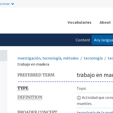
ou know.
Vocabularies
About
Content
Any langu
language
investigación, tecnología, métodos
tecnología
te
trabajo en madera
trabajo en ma
PREFERRED TERM
TYPE
Topic
DEFINITION
Actividad que cons
muebles.
BROADER CONCEPT
tecnología de la mad