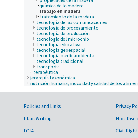
química de la madera
trabajo en madera
tratamiento de la madera
tecnología de las comunicaciones
tecnología de procesamiento
tecnología de producción
tecnología del microchip
tecnología educativa
tecnología geoespacial
tecnología medioambiental
tecnología tradicional
transporte
terapéutica
jerarquía taxonómica
nutrición humana, inocuidad y calidad de los alime
producción de plantas, horticultura
recursos naturales, conservación, medio ambiente
silvicultura, gestión de zonas silvestres
Government Links
zonas geográficas
Policies and Links
Privacy Po
Plain Writing
Non-Discr
FOIA
Civil Right