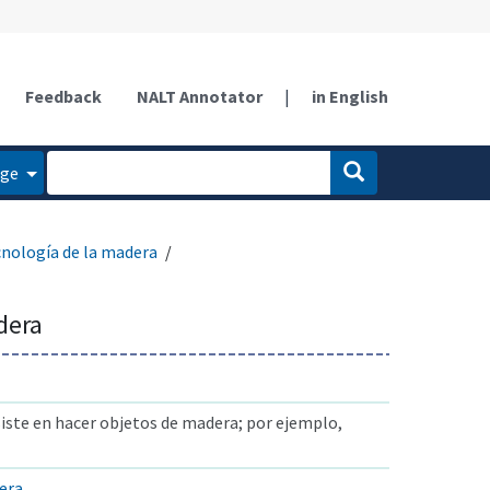
Feedback
NALT Annotator
|
in English
age
cnología de la madera
dera
iste en hacer objetos de madera; por ejemplo,
era