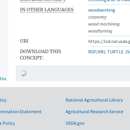
IN OTHER LANGUAGES
woodworking
carpentry
wood machining
woodturning
URI
https://lod.nal.usda
DOWNLOAD THIS
RDF/XML
TURTLE
JS
CONCEPT:
ntos
licy
National Agricultural Library
imination Statement
Agricultural Research Service
s Policy
USDA.gov