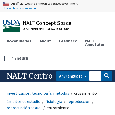
An official website of the United States government.
Here's how you know.
NALT Concept Space
U.S. DEPARTMENT OF AGRICULTURE
Vocabularies
About
Feedback
NALT
Annotator
|
in English
NALT Centro
Any language
investigación, tecnología, métodos
cruzamiento
ámbitos de estudio
fisiología
reproducción
reproducción sexual
cruzamiento