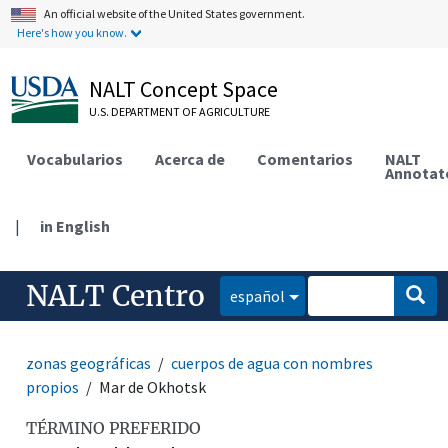
An official website of the United States government.
Here's how you know.
NALT Concept Space
U.S. DEPARTMENT OF AGRICULTURE
Vocabularios
Acerca de
Comentarios
NALT
Annotat
|
in English
NALT Centro
español
zonas geográficas
cuerpos de agua con nombres
propios
Mar de Okhotsk
TÉRMINO PREFERIDO