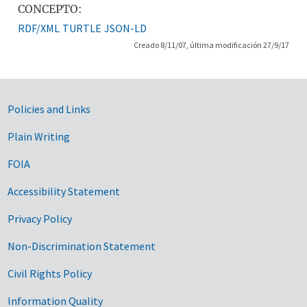
CONCEPTO:
RDF/XML
TURTLE
JSON-LD
Creado 8/11/07, última modificación 27/9/17
Government Links
Policies and Links
Plain Writing
FOIA
Accessibility Statement
Privacy Policy
Non-Discrimination Statement
Civil Rights Policy
Information Quality