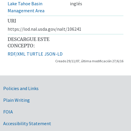
Lake Tahoe Basin
inglés
Management Area
URI
https://lod.nal.usda.gov/nalt/106241
DESCARGUE ESTE
CONCEPTO:
RDF/XML
TURTLE
JSON-LD
Creado 29/11/07, última modificación 27/6/16
Government Links
Policies and Links
Plain Writing
FOIA
Accessibility Statement