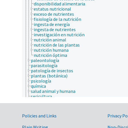
disponibilidad alimentaria
estatus nutricional
exceso de nutrientes
fisiología de la nutrición
ingesta de energía
ingesta de nutrientes
investigación en nutrición
nutrición animal
nutrición de las plantas
nutrición humana
nutrición óptima
paleontología
parasitología
patología de insectos
plantas (botánica)
psicología
química
salud animal y humana
sericultura
taxonomía
animales, ganado, Una Sola Salud
desarrollo rural, comunidades, educación, extensió
Government Links
Policies and Links
Privacy Po
economía, comercio, derecho, negocios, industria
fincas, sistemas de producción agrícola
Plain Writing
investigación, tecnología, métodos
Non-Discr