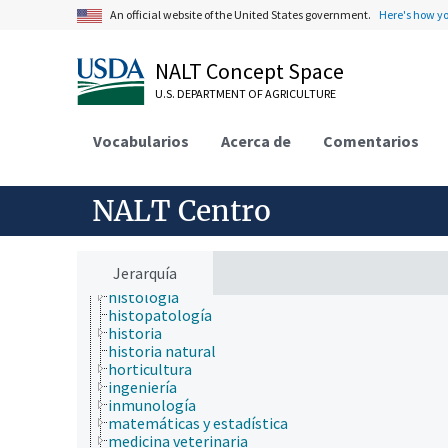
ecología
An official website of the United States government.
Here's how y
ecología humana
economía
educación
NALT Concept Space
embriología
U.S. DEPARTMENT OF AGRICULTURE
endocrinología
epidemiología
etiología
Vocabularios
Acerca de
Comentarios
física
fisiología
fisiopatología
NALT Centro
genética
geografía
geología
hidrología
Jerarquía
higiene
histología
histopatología
historia
historia natural
horticultura
ingeniería
inmunología
matemáticas y estadística
medicina veterinaria