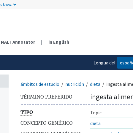
ou know.
NALT Annotator
|
in English
Lengua del
españ
contenido
ámbitos de estudio
nutrición
dieta
ingesta alim
ingesta alimen
TÉRMINO PREFERIDO
TIPO
Topic
CONCEPTO GENÉRICO
dieta