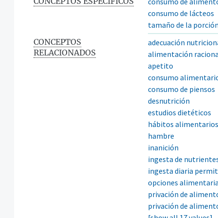
CONCEPTOS ESPECÍFICOS
consumo de aliment
consumo de lácteos
tamaño de la porció
CONCEPTOS
adecuación nutricion
RELACIONADOS
alimentación racion
apetito
consumo alimentari
consumo de piensos
desnutrición
estudios dietéticos
hábitos alimentario
hambre
inanición
ingesta de nutriente
ingesta diaria permit
opciones alimentari
privación de aliment
privación de aliment
[show all 17 values]