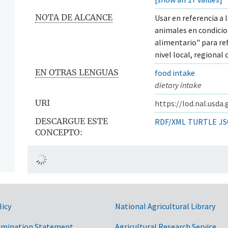
NOTA DE ALCANCE
Usar en referencia a
animales en condici
alimentario" para re
nivel local, regional
EN OTRAS LENGUAS
food intake
dietary intake
URI
https://lod.nal.usda
DESCARGUE ESTE
RDF/XML
TURTLE
JS
CONCEPTO:
n
licy
National Agricultural Library
imination Statement
Agricultural Research Service