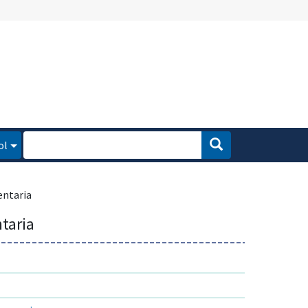
ol
entaria
taria