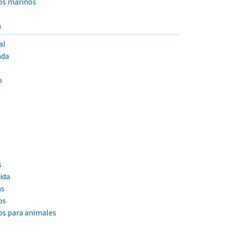
os marinos
n
al
ada
o
s
s
ida
as
os
os para animales