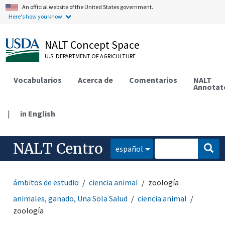
An official website of the United States government.
Here's how you know.
NALT Concept Space
U.S. DEPARTMENT OF AGRICULTURE
Vocabularios
Acerca de
Comentarios
NALT
Annotat
|
in English
NALT Centro
español
ámbitos de estudio
ciencia animal
zoología
animales, ganado, Una Sola Salud
ciencia animal
zoología