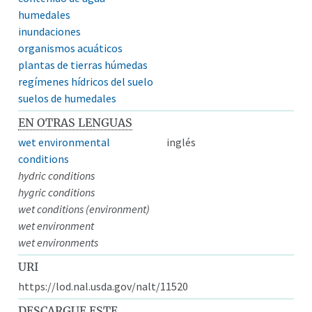
humedales
inundaciones
organismos acuáticos
plantas de tierras húmedas
regímenes hídricos del suelo
suelos de humedales
EN OTRAS LENGUAS
wet environmental
inglés
conditions
hydric conditions
hygric conditions
wet conditions (environment)
wet environment
wet environments
URI
https://lod.nal.usda.gov/nalt/11520
DESCARGUE ESTE