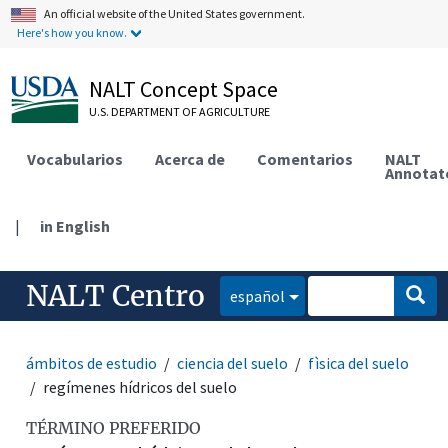
An official website of the United States government.
Here's how you know.
NALT Concept Space
U.S. DEPARTMENT OF AGRICULTURE
Vocabularios
Acerca de
Comentarios
NALT
Annotat
|
in English
NALT Centro
español
ámbitos de estudio
ciencia del suelo
fìsica del suelo
regímenes hídricos del suelo
TÉRMINO PREFERIDO