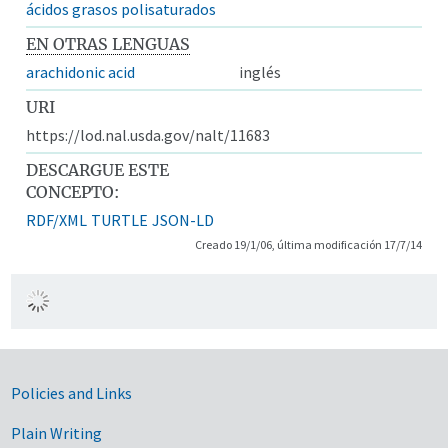
ácidos grasos polisaturados
EN OTRAS LENGUAS
arachidonic acid
inglés
URI
https://lod.nal.usda.gov/nalt/11683
DESCARGUE ESTE
CONCEPTO:
RDF/XML
TURTLE
JSON-LD
Creado 19/1/06, última modificación 17/7/14
Government Links
Policies and Links
Plain Writing