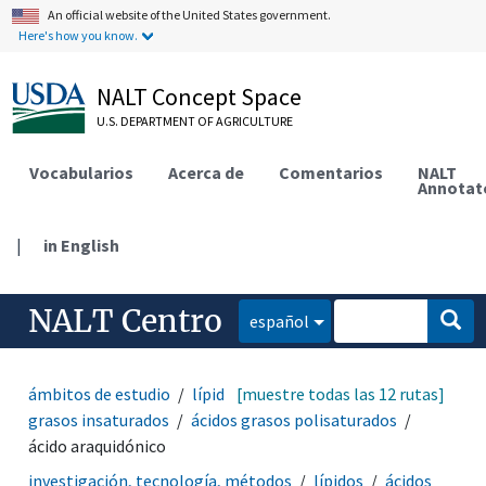
An official website of the United States government.
Here's how you know.
NALT Concept Space
U.S. DEPARTMENT OF AGRICULTURE
Vocabularios
Acerca de
Comentarios
NALT
Annotat
|
in English
NALT Centro
español
ámbitos de estudio
lípidos
[muestre todas las 12 rutas]
ácidos grasos
ácidos
grasos insaturados
ácidos grasos polisaturados
ácido araquidónico
investigación, tecnología, métodos
lípidos
ácidos