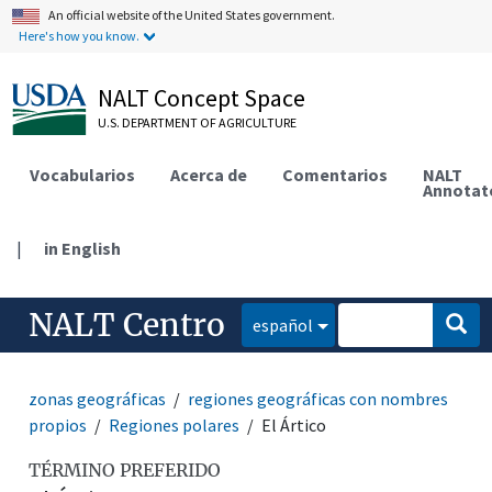
An official website of the United States government.
Here's how you know.
NALT Concept Space
U.S. DEPARTMENT OF AGRICULTURE
Vocabularios
Acerca de
Comentarios
NALT
Annotat
|
in English
NALT Centro
español
zonas geográficas
regiones geográficas con nombres
propios
Regiones polares
El Ártico
TÉRMINO PREFERIDO