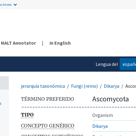
ou know.
NALT Annotator
|
in English
Lengua del
españ
contenido
jerarquía taxonómica
Fungi (reino)
Dikarya
Asco
Ascomycota
TÉRMINO PREFERIDO
n
TIPO
Organism
CONCEPTO GENÉRICO
Dikarya