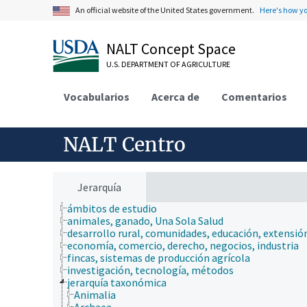
An official website of the United States government.
Here's how y
NALT Concept Space
U.S. DEPARTMENT OF AGRICULTURE
Vocabularios
Acerca de
Comentarios
NALT Centro
Jerarquía
ámbitos de estudio
animales, ganado, Una Sola Salud
desarrollo rural, comunidades, educación, extensió
economía, comercio, derecho, negocios, industria
fincas, sistemas de producción agrícola
investigación, tecnología, métodos
jerarquía taxonómica
Animalia
Archaea