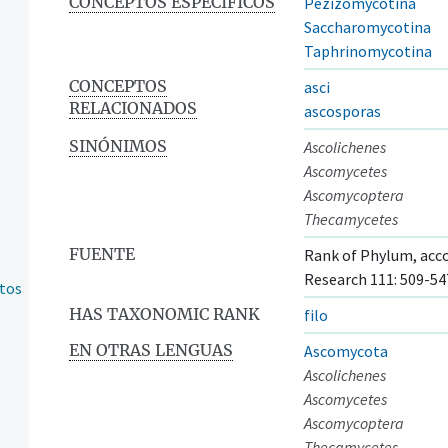
CONCEPTOS ESPECÍFICOS
Pezizomycotina
Saccharomycotina
Taphrinomycotina
CONCEPTOS
asci
RELACIONADOS
ascosporas
SINÓNIMOS
Ascolichenes
Ascomycetes
Ascomycoptera
Thecamycetes
FUENTE
Rank of Phylum, accor
Research 111: 509-54
ntos
HAS TAXONOMIC RANK
filo
EN OTRAS LENGUAS
Ascomycota
Ascolichenes
Ascomycetes
Ascomycoptera
Thecamycetes