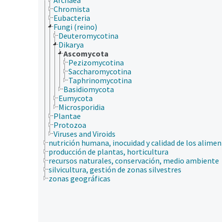
Chromista
Eubacteria
Fungi (reino)
Deuteromycotina
Dikarya
Ascomycota
Pezizomycotina
Saccharomycotina
Taphrinomycotina
Basidiomycota
Eumycota
Microsporidia
Plantae
Protozoa
Viruses and Viroids
nutrición humana, inocuidad y calidad de los alime
producción de plantas, horticultura
recursos naturales, conservación, medio ambiente
silvicultura, gestión de zonas silvestres
zonas geográficas