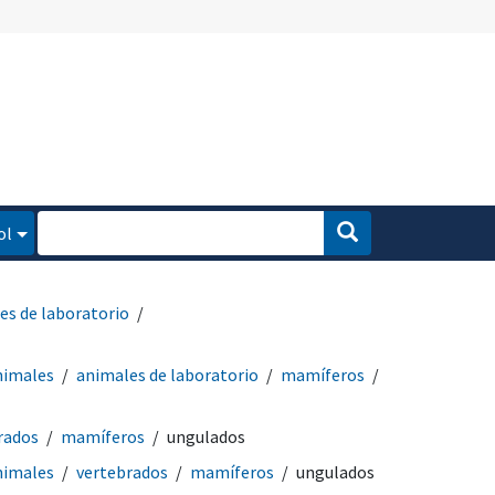
ol
es de laboratorio
nimales
animales de laboratorio
mamíferos
rados
mamíferos
ungulados
nimales
vertebrados
mamíferos
ungulados