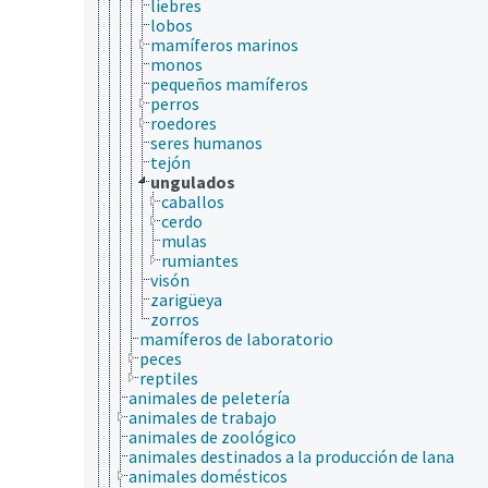
liebres
lobos
mamíferos marinos
monos
pequeños mamíferos
perros
roedores
seres humanos
tejón
ungulados
caballos
cerdo
mulas
rumiantes
visón
zarigüeya
zorros
mamíferos de laboratorio
peces
reptiles
animales de peletería
animales de trabajo
animales de zoológico
animales destinados a la producción de lana
animales domésticos