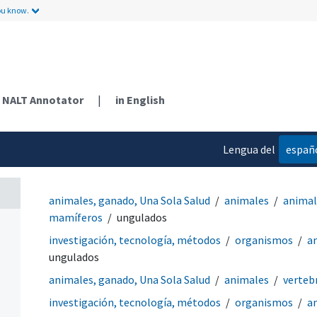
ou know.
NALT Annotator
|
in English
Lengua del
españ
contenido
animales, ganado, Una Sola Salud
animales
animal
mamíferos
ungulados
investigación, tecnología, métodos
organismos
a
ungulados
animales, ganado, Una Sola Salud
animales
verteb
investigación, tecnología, métodos
organismos
a