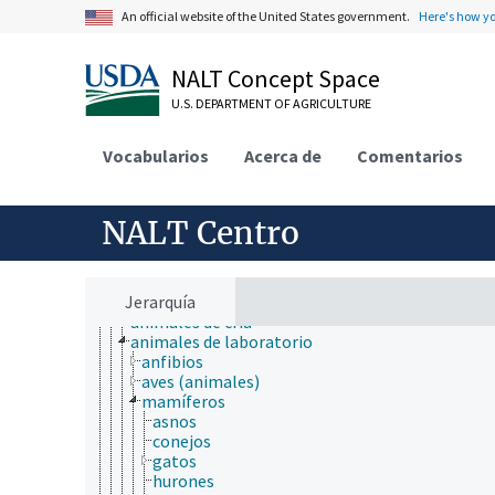
An official website of the United States government.
Here's how y
NALT Concept Space
U.S. DEPARTMENT OF AGRICULTURE
Vocabularios
Acerca de
Comentarios
ámbitos de estudio
animales, ganado, Una Sola Salud
acuicultura
animales
NALT Centro
animales cautivos
animales centinela
animales de carreras
Jerarquía
animales de caza
animales de cría
animales de laboratorio
anfibios
aves (animales)
mamíferos
asnos
conejos
gatos
hurones