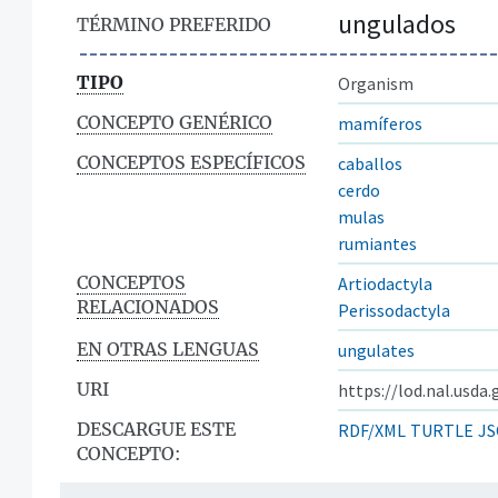
ungulados
TÉRMINO PREFERIDO
TIPO
Organism
CONCEPTO GENÉRICO
mamíferos
CONCEPTOS ESPECÍFICOS
caballos
cerdo
mulas
rumiantes
CONCEPTOS
Artiodactyla
RELACIONADOS
Perissodactyla
EN OTRAS LENGUAS
ungulates
URI
https://lod.nal.usda
DESCARGUE ESTE
RDF/XML
TURTLE
JS
CONCEPTO: