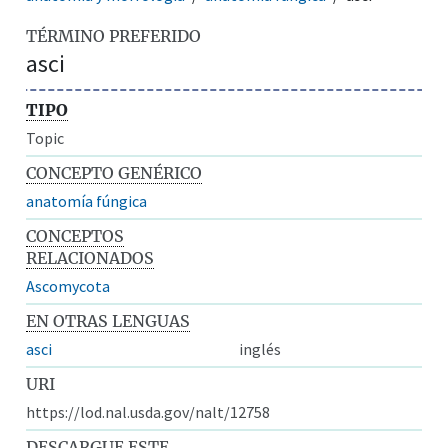
TÉRMINO PREFERIDO
asci
TIPO
Topic
CONCEPTO GENÉRICO
anatomía fúngica
CONCEPTOS
RELACIONADOS
Ascomycota
EN OTRAS LENGUAS
asci
inglés
URI
https://lod.nal.usda.gov/nalt/12758
DESCARGUE ESTE