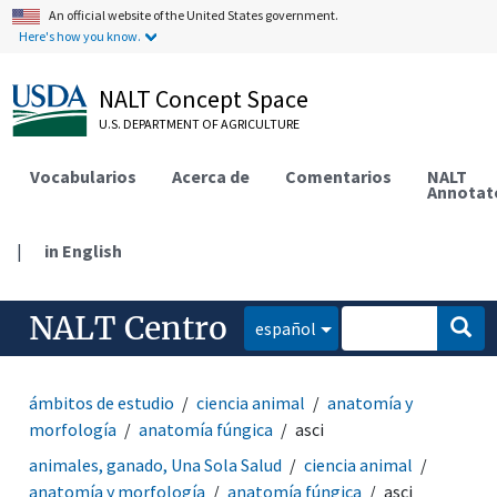
An official website of the United States government.
Here's how you know.
NALT Concept Space
U.S. DEPARTMENT OF AGRICULTURE
Vocabularios
Acerca de
Comentarios
NALT
Annotat
|
in English
NALT Centro
español
ámbitos de estudio
ciencia animal
anatomía y
morfología
anatomía fúngica
asci
animales, ganado, Una Sola Salud
ciencia animal
anatomía y morfología
anatomía fúngica
asci