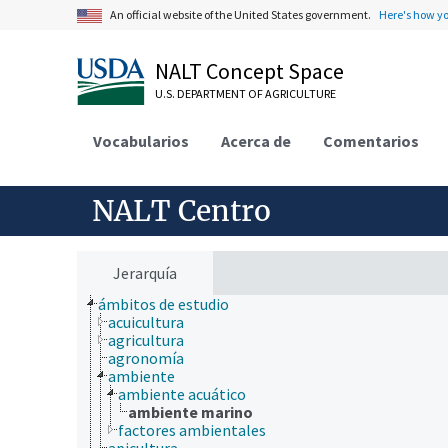
An official website of the United States government.
Here's how y
NALT Concept Space
U.S. DEPARTMENT OF AGRICULTURE
Vocabularios
Acerca de
Comentarios
NALT Centro
Jerarquía
ámbitos de estudio
acuicultura
agricultura
agronomía
ambiente
ambiente acuático
ambiente marino
factores ambientales
apicultura