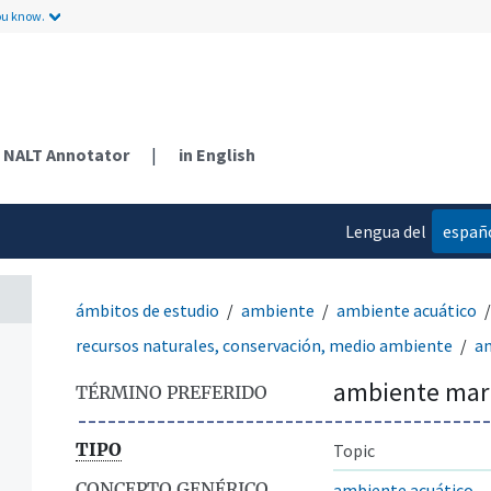
ou know.
NALT Annotator
|
in English
Lengua del
españ
contenido
ámbitos de estudio
ambiente
ambiente acuático
recursos naturales, conservación, medio ambiente
a
ambiente mar
TÉRMINO PREFERIDO
TIPO
Topic
CONCEPTO GENÉRICO
ambiente acuático