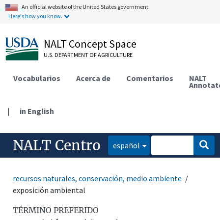
An official website of the United States government.
Here's how you know.
NALT Concept Space
U.S. DEPARTMENT OF AGRICULTURE
Vocabularios
Acerca de
Comentarios
NALT
Annotat
|
in English
NALT Centro
español
recursos naturales, conservación, medio ambiente
exposición ambiental
TÉRMINO PREFERIDO