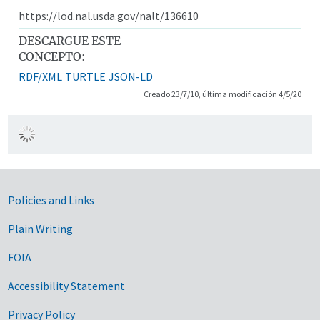
https://lod.nal.usda.gov/nalt/136610
DESCARGUE ESTE
CONCEPTO:
RDF/XML
TURTLE
JSON-LD
Creado 23/7/10, última modificación 4/5/20
Government Links
Policies and Links
Plain Writing
FOIA
Accessibility Statement
Privacy Policy