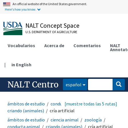
An official website of the United States government.
Here's how you know.
NALT Concept Space
U.S. DEPARTMENT OF AGRICULTURE
Vocabularios
Acerca de
Comentarios
NALT
Annotat
|
in English
NALT Centro
español
ámbitos de estudio
conducta
[muestre todas las 5 rutas]
conducta animal
criando (animales)
cría artificial
ámbitos de estudio
ciencia animal
zoología
conducta animal
criando (animales)
cría artificial