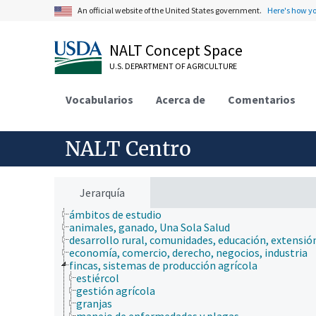
An official website of the United States government.
Here's how y
NALT Concept Space
U.S. DEPARTMENT OF AGRICULTURE
Vocabularios
Acerca de
Comentarios
NALT Centro
Jerarquía
ámbitos de estudio
animales, ganado, Una Sola Salud
desarrollo rural, comunidades, educación, extensió
economía, comercio, derecho, negocios, industria
fincas, sistemas de producción agrícola
estiércol
gestión agrícola
granjas
manejo de enfermedades y plagas