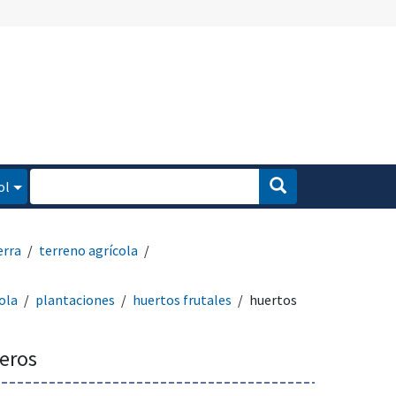
ol
erra
terreno agrícola
ola
plantaciones
huertos frutales
huertos
leros