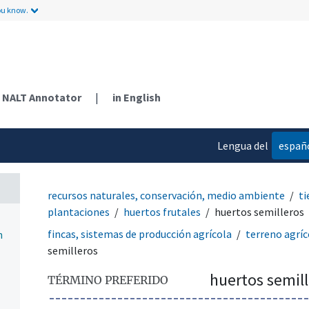
ou know.
NALT Annotator
|
in English
Lengua del
españ
contenido
recursos naturales, conservación, medio ambiente
ti
plantaciones
huertos frutales
huertos semilleros
fincas, sistemas de producción agrícola
terreno agríc
n
semilleros
huertos semil
TÉRMINO PREFERIDO