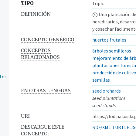
TIPO
Topic
DEFINICIÓN
Una plantación de
hereditarios, desarr
y cosechar fácilmente
CONCEPTO GENÉRICO
huertos frutales
CONCEPTOS
árboles semilleros
RELACIONADOS
mejoramiento de árb
plantaciones foresta
producción de cultiv
ntos
semillas
EN OTRAS LENGUAS
seed orchards
seed plantations
seed stands
URI
https://lod.nal.usda
DESCARGUE ESTE
RDF/XML
TURTLE
JS
CONCEPTO: