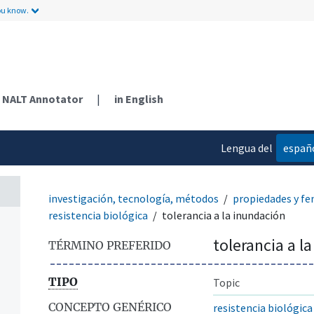
ou know.
NALT Annotator
|
in English
Lengua del
españ
contenido
investigación, tecnología, métodos
propiedades y f
resistencia biológica
tolerancia a la inundación
tolerancia a l
TÉRMINO PREFERIDO
TIPO
Topic
CONCEPTO GENÉRICO
resistencia biológica