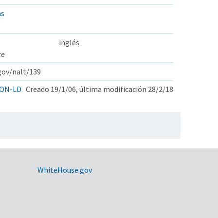
as
inglés
ce
.gov/nalt/139
ON-LD
Creado 19/1/06, última modificación 28/2/18
WhiteHouse.gov