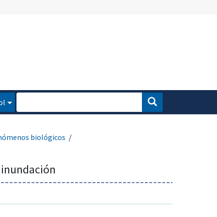
ol
enómenos biológicos
a inundación