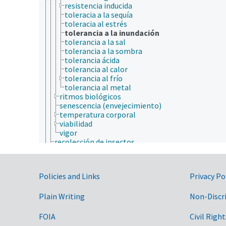
resistencia inducida
toleracia a la sequía
toleracia al estrés
tolerancia a la inundación
tolerancia a la sal
tolerancia a la sombra
tolerancia ácida
tolerancia al calor
tolerancia al frío
tolerancia al metal
ritmos biológicos
senescencia (envejecimiento)
temperatura corporal
viabilidad
vigor
recolección de insectos
recursos genéticos
sistemas y modelos de apoyo
sustancias químicas
Government Links
Policies and Links
Privacy Po
sustancias tóxicas
taxonomía de los insectos
Plain Writing
tecnología
Non-Discr
terapéutica
jerarquía taxonómica
FOIA
Civil Right
nutrición humana, inocuidad y calidad de los alime