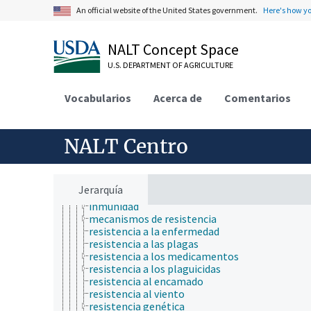
aumento de peso
An official website of the United States government.
Here's how y
cambios post mortem
características animales
características de plantas
NALT Concept Space
cognición
U.S. DEPARTMENT OF AGRICULTURE
condición corporal
desempeño atlético
edad
Vocabularios
Acerca de
Comentarios
longevidad
maduración
medidas antropométricas
NALT Centro
medidas corporales
peso corporal
pigmentación
producción de gas
Jerarquía
resistencia biológica
inmunidad
mecanismos de resistencia
resistencia a la enfermedad
resistencia a las plagas
resistencia a los medicamentos
resistencia a los plaguicidas
resistencia al encamado
resistencia al viento
resistencia genética