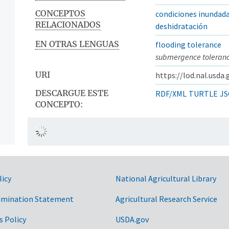
CONCEPTOS
condiciones inundad
RELACIONADOS
deshidratación
EN OTRAS LENGUAS
flooding tolerance
submergence toleran
URI
https://lod.nal.usda
DESCARGUE ESTE
RDF/XML
TURTLE
JS
CONCEPTO:
licy
National Agricultural Library
imination Statement
Agricultural Research Service
s Policy
USDA.gov
ntos