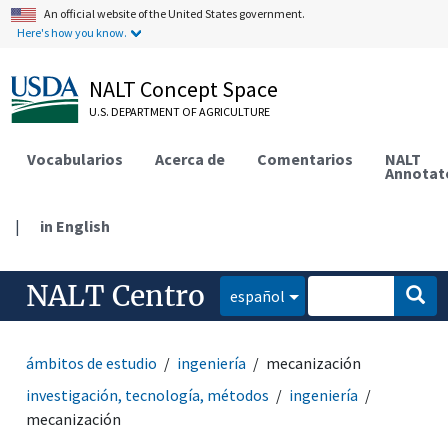
An official website of the United States government.
Here's how you know.
NALT Concept Space
U.S. DEPARTMENT OF AGRICULTURE
Vocabularios
Acerca de
Comentarios
NALT
Annotat
|
in English
NALT Centro
español
ámbitos de estudio
ingeniería
mecanización
investigación, tecnología, métodos
ingeniería
mecanización